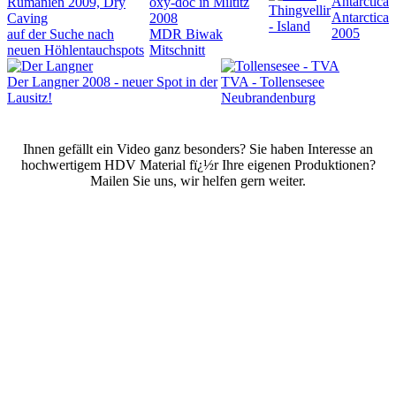
Rumänien 2009, Dry
oxy-doc in Miltitz
Thingvellir
Antarctica
Caving
2008
- Island
2005
auf der Suche nach
MDR Biwak
neuen Höhlentauchspots
Mitschnitt
Der Langner 2008 - neuer Spot in der
TVA - Tollensesee
Lausitz!
Neubrandenburg
Ihnen gefällt ein Video ganz besonders? Sie haben Interesse an
hochwertigem HDV Material fï¿½r Ihre eigenen Produktionen?
Mailen Sie uns, wir helfen gern weiter.