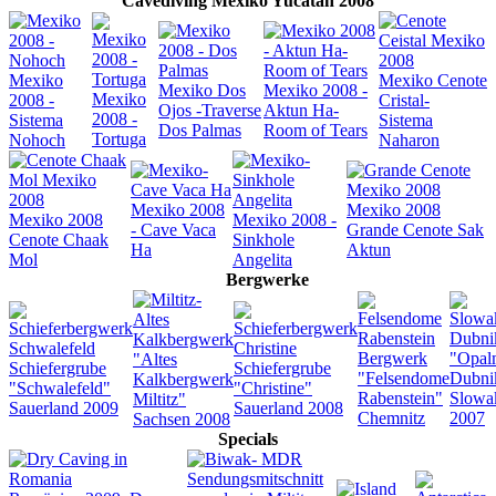
Cavediving Mexiko Yucatan 2008
Mexiko
Mexiko Cenote
Mexiko Dos
Mexiko 2008 -
Mexiko
2008 -
Cristal-
Ojos -Traverse
Aktun Ha-
2008 -
Sistema
Sistema
Dos Palmas
Room of Tears
Tortuga
Nohoch
Naharon
Mexiko 2008
Mexiko 2008
Mexiko 2008
Mexiko 2008 -
- Cave Vaca
Grande Cenote Sak
Cenote Chaak
Sinkhole
Ha
Aktun
Mol
Angelita
Bergwerke
Bergwerk
"Opal
"Altes
Schiefergrube
Schiefergrube
"Felsendome
Dubni
Kalkbergwerk
"Schwalefeld"
"Christine"
Rabenstein"
Slowa
Miltitz"
Sauerland 2009
Sauerland 2008
Chemnitz
2007
Sachsen 2008
Specials